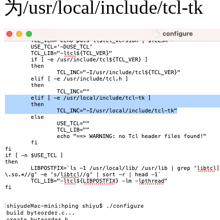
为/usr/local/include/tcl-tk