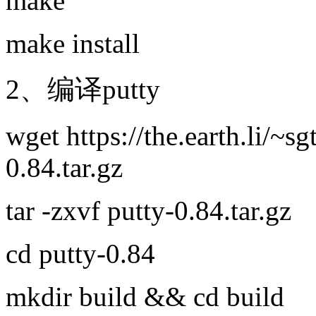
make
make install
2、编译putty
wget https://the.earth.li/~s
0.84.tar.gz
tar -zxvf putty-0.84.tar.gz
cd putty-0.84
mkdir build && cd build