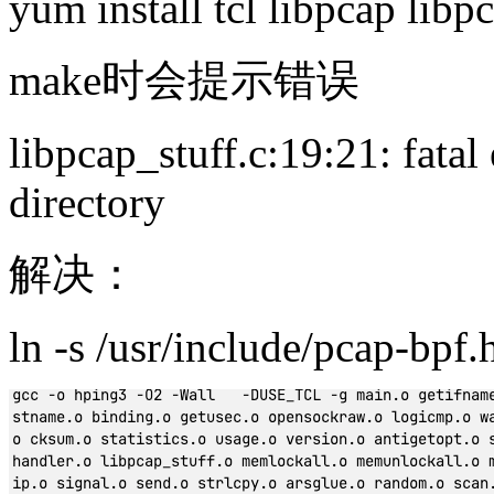
yum install tcl libpcap libp
make时会提示错误
libpcap_stuff.c:19:21: fatal 
directory
解决：
ln -s /usr/include/pcap-bpf.