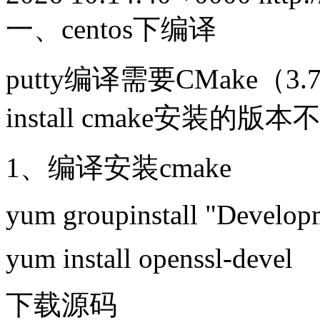
一、centos下编译
putty编译需要CMake（
install cmake安
1、编译安装cmake
yum groupinstall "Develop
yum install openssl-devel
下载源码