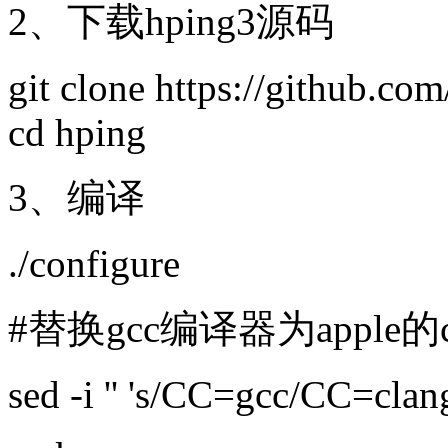
2、下载hping3源码
git clone https://github.com
cd hping
3、编译
./configure
#替换gcc编译器为apple的
sed
-i
''
's/CC=gcc/CC=clang