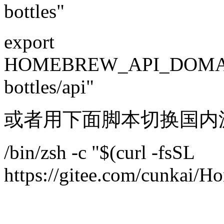
bottles"
export
HOMEBREW_API_DOMA
bottles/api"
或者用下面脚本切换国内
/bin/zsh -c "$(curl -fsSL
https://gitee.com/cunkai/