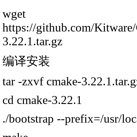
wget
https://github.com/Kitwar
3.22.1.tar.gz
编译安装
tar -zxvf cmake-3.22.1.tar.g
cd cmake-3.22.1
./bootstrap --prefix=/usr/loc