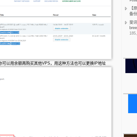
【原
备
斐讯K
br
185,
余额，你可以用余额再购买其他VPS，用这种方法也可以更换IP地址