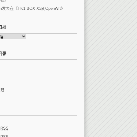
n
发表在《
HK1 BOX X3刷OpenWrt
》
归档
目录
他
站
件
由器
录
章
RSS
论
RSS