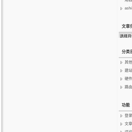
ashi
文章
文
章
归
档
分类
其
建
硬
路
功能
登
文
评