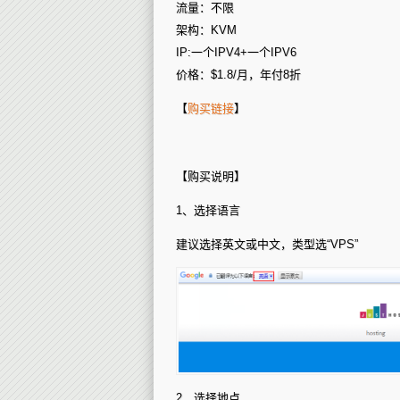
无
流量：不限
限
流
架构：KVM
量
VPS
IP:一个IPV4+一个IPV6
价格：$1.8/月，年付8折
【
购买链接
】
【购买说明】
1、选择语言
建议选择英文或中文，类型选“VPS”
2、选择地点