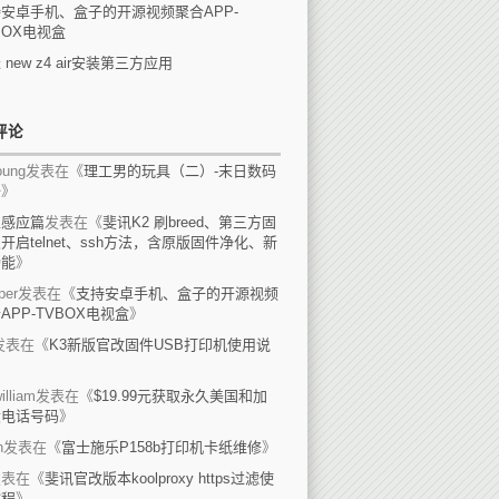
安卓手机、盒子的开源视频聚合APP-
BOX电视盒
 new z4 air安装第三方应用
评论
ung
发表在《
理工男的玩具（二）-末日数码
备
》
上感应篇
发表在《
斐讯K2 刷breed、第三方固
开启telnet、ssh方法，含原版固件净化、新
功能
》
per
发表在《
支持安卓手机、盒子的开源视频
APP-TVBOX电视盒
》
发表在《
K3新版官改固件USB打印机使用说
》
illiam
发表在《
$19.99元获取永久美国和加
大电话号码
》
n
发表在《
富士施乐P158b打印机卡纸维修
》
发表在《
斐讯官改版本koolproxy https过滤使
教程
》