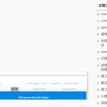
近期
mac
cen
op
珊
利用
包
tr
代替
锐角
放
理工
搬瓦
理工
小雅
获取