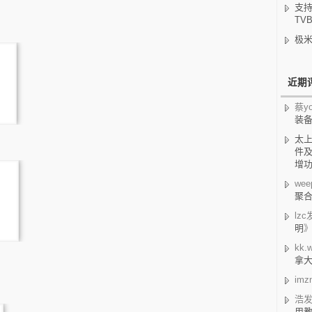
支持
TV
极米
近期
蔡yo
装
太
件及
增
wee
聚合
lzc
明
kk.w
拿
imz
浩
用