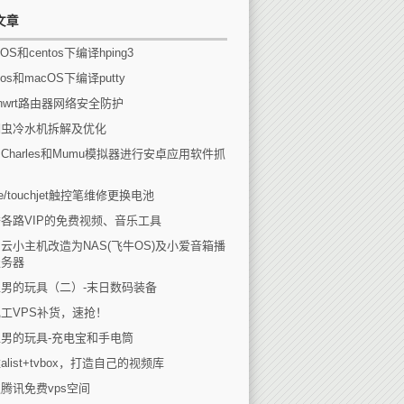
文章
OS和centos下编译hping3
tos和macOS下编译putty
enwrt路由器网络安全防护
瑚虫冷水机拆解及优化
Charles和Mumu模拟器进行安卓应用软件抓
eee/touchjet触控笔维修更换电池
各路VIP的免费视频、音乐工具
云小主机改造为NAS(飞牛OS)及小爱音箱播
服务器
男的玩具（二）-末日数码装备
工VPS补货，速抢！
男的玩具-充电宝和手电筒
alist+tvbox，打造自己的视频库
腾讯免费vps空间