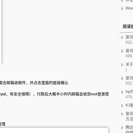
Wor
阅读
斐讯K
915,
斐讯
699,
关
)
斐讯
需去邮箱收邮件，并点击里面的链接确认
632,
fr
aypal，有安全保障），付款后大概半小时内邮箱会收到root登录密
479,
K3
斐讯
方
管理
腾达
码