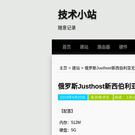
技术小站
随意记录
首页
建站
路由器
硬件
主页
>
建站
>
俄罗斯Justhost新西伯利亚
俄罗斯Justhost新西伯
2019年4月20日
俄
有30条评论
阅读： 136,
罗
斯
Justhost
【配置】
新
西
内存：512M
伯
利
硬盘：5G
亚