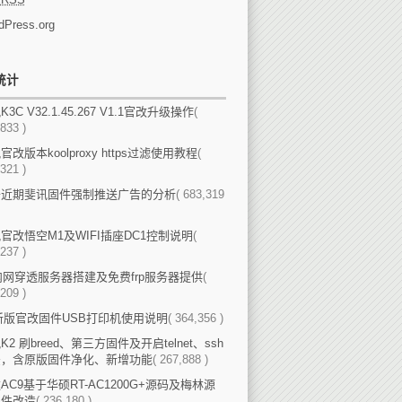
dPress.org
统计
3C V32.1.45.267 V1.1官改升级操作
(
833 )
官改版本koolproxy https过滤使用教程
(
321 )
于近期斐讯固件强制推送广告的分析
( 683,319
官改悟空M1及WIFI插座DC1控制说明
(
237 )
p内网穿透服务器搭建及免费frp服务器提供
(
209 )
新版官改固件USB打印机使用说明
( 364,356 )
K2 刷breed、第三方固件及开启telnet、ssh
法，含原版固件净化、新增功能
( 267,888 )
AC9基于华硕RT-AC1200G+源码及梅林源
固件改造
( 236,180 )