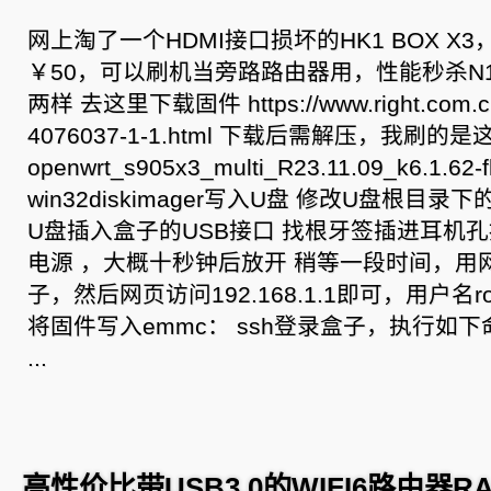
网上淘了一个HDMI接口损坏的HK1 BOX X3，
￥50，可以刷机当旁路路由器用，性能秒杀N1
两样 去这里下载固件 https://www.right.com.cn/
4076037-1-1.html 下载后需解压，我刷的
openwrt_s905x3_multi_R23.11.09_k6.1.62-f
win32diskimager写入U盘 修改U盘根目录下的
U盘插入盒子的USB接口 找根牙签插进耳机
电源 ，大概十秒钟后放开 稍等一段时间，用
子，然后网页访问192.168.1.1即可，用户名roo
将固件写入emmc： ssh登录盒子，执行如下命令 
...
高性价比带USB3.0的WIFI6路由器RA