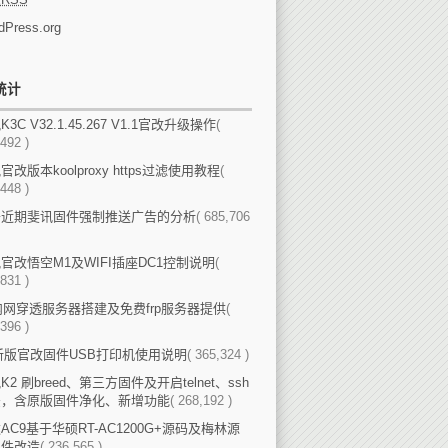
dPress.org
统计
3C V32.1.45.267 V1.1官改升级操作
(
492 )
官改版本koolproxy https过滤使用教程
(
448 )
于近期斐讯固件强制推送广告的分析
( 685,706
官改悟空M1及WIFI插座DC1控制说明
(
831 )
p内网穿透服务器搭建及免费frp服务器提供
(
396 )
新版官改固件USB打印机使用说明
( 365,324 )
K2 刷breed、第三方固件及开启telnet、ssh
法，含原版固件净化、新增功能
( 268,192 )
AC9基于华硕RT-AC1200G+源码及梅林源
固件改造
( 236,565 )