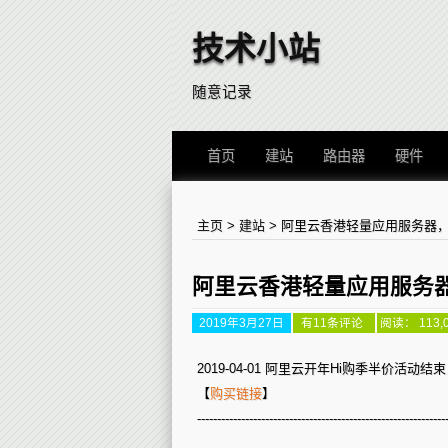
技术小站
随意记录
首页
建站
路由器
硬件
主页
>
建站
>
阿里云香港轻量应用服务器，2
阿里云香港轻量应用服务器
2019年3月27日
阿
有11条评论
阅读： 113,
里
云
香
2019-04-01 阿里云开年Hi购季半价活动
港
【
购买链接
】
轻
量
--------------------------------------------------------------
应
用