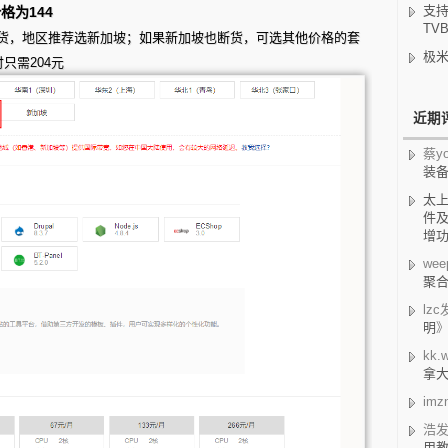
支持
格为144
TV
货，地区推荐选新加坡；如果新加坡也断货，可选其他价格的套
极米
只需204元
近期
蔡yo
装
太
件及
增
wee
聚合
lzc
明
kk.w
拿
imz
浩
用