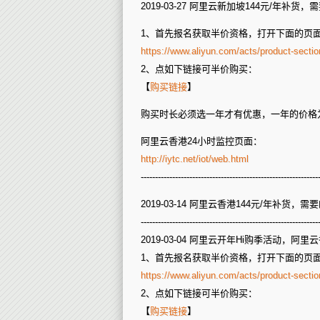
服
2019-03-27 阿里云新加坡144元/年
务
器，
24
1、首先报名获取半价资格，打开下面的页面
元/
https://www.aliyun.com/acts/product-sec
月
起
2、点如下链接可半价购买：
【
购买链接
】
购买时长必须选一年才有优惠，一年的价格为
阿里云香港24小时监控页面：
http://iytc.net/iot/web.html
--------------------------------------------------------------
2019-03-14 阿里云香港144元/年补货
--------------------------------------------------------------
2019-03-04 阿里云开年Hi购季活动，阿
1、首先报名获取半价资格，打开下面的页面
https://www.aliyun.com/acts/product-sec
2、点如下链接可半价购买：
【
购买链接
】