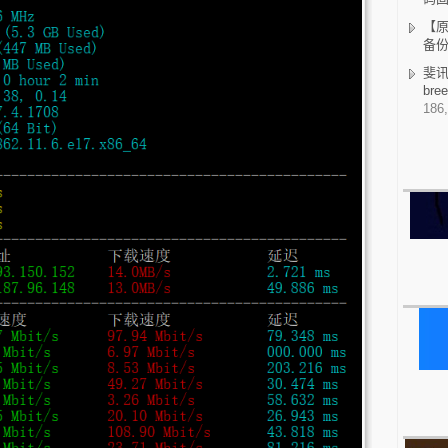
【原
备
斐讯K
br
186,