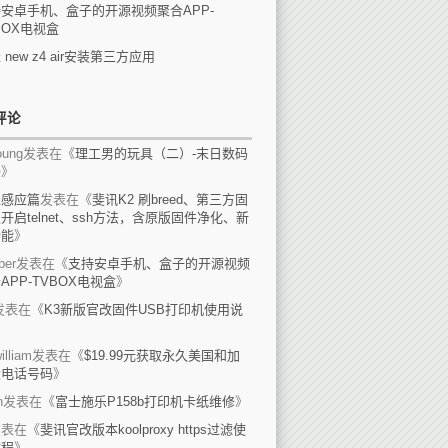
安卓手机、盒子的开源视频聚合APP-
BOX电视盒
 new z4 air安装第三方应用
评论
ung
发表在《
理工男的玩具（二）-末日数码
备
》
上感应篇
发表在《
斐讯K2 刷breed、第三方固
开启telnet、ssh方法，含原版固件净化、新
功能
》
per
发表在《
支持安卓手机、盒子的开源视频
APP-TVBOX电视盒
》
发表在《
K3新版官改固件USB打印机使用说
》
illiam
发表在《
$19.99元获取永久美国和加
大电话号码
》
n
发表在《
富士施乐P158b打印机卡纸维修
》
发表在《
斐讯官改版本koolproxy https过滤使
教程
》