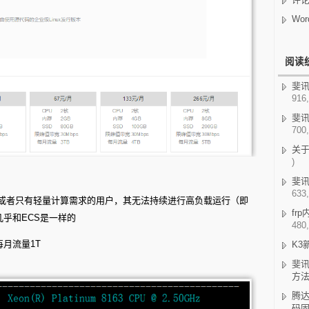
Wor
阅读
斐讯K
916,
斐讯
700,
关
)
斐讯
633,
或者只有轻量计算需求的用户，其无法持续进行高负载运行（即
fr
几乎和ECS是一样的
480,
每月流量1T
K3
斐讯
方
腾达
码