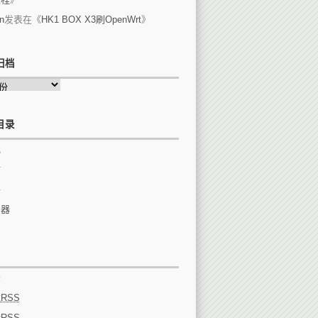
n
发表在《
HK1 BOX X3刷OpenWrt
》
归档
目录
他
站
件
由器
录
章
RSS
论
RSS