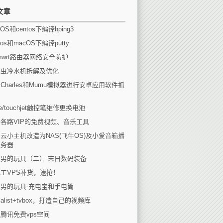
文章
OS和centos下编译hping3
tos和macOS下编译putty
enwrt路由器网络安全防护
瑚虫冷水机拆解及优化
Charles和Mumu模拟器进行安卓应用软件抓
eee/touchjet触控笔维修更换电池
各路VIP的免费视频、音乐工具
云小主机改造为NAS(飞牛OS)及小爱音箱播
服务器
男的玩具（二）-末日数码装备
工VPS补货，速抢！
男的玩具-充电宝和手电筒
alist+tvbox，打造自己的视频库
腾讯免费vps空间