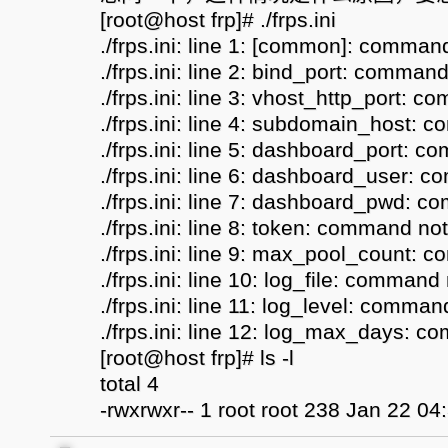
[root@host frp]# ./frps.ini
./frps.ini: line 1: [common]: comman
./frps.ini: line 2: bind_port: comman
./frps.ini: line 3: vhost_http_port: 
./frps.ini: line 4: subdomain_host:
./frps.ini: line 5: dashboard_port: 
./frps.ini: line 6: dashboard_user: 
./frps.ini: line 7: dashboard_pwd: 
./frps.ini: line 8: token: command no
./frps.ini: line 9: max_pool_count:
./frps.ini: line 10: log_file: command
./frps.ini: line 11: log_level: comma
./frps.ini: line 12: log_max_days: 
[root@host frp]# ls -l
total 4
-rwxrwxr-- 1 root root 238 Jan 22 04: