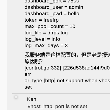
dashboard_port = 7500
dashboard_user = admin
dashboard_pwd = hello
token = freefrp
max_pool_count = 10
log_file = ./frps.log
log_level = info
log_max_days = 3
我服务端是这样配置的，但是老是报这
原因呢？
[control.go:332] [226d538ad144f9d0
err
or: type [http] not support when vhos
set
Ken
vhost_http_port is not set