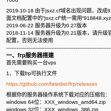
务
器
搭
2019-10-18 由于jsxz.cf域名出现问题，改成9
建
及
面文档配置中的"jsxz.cf"统一需用"918848.xy
免
费
2019-06-22 服务器升级为0.27版本
frp
服
2018-11-14 服务器升级为0.21版本，请
务
器
配置，否则无法使用
提
供
------------------------------------------------------------
一、frp服务器搭建
首先需要购买一台vps
1、下载frp可执行文件
https://github.com/fatedier/frp/releases
根据你的服务器操作系统下载对应的压缩包：
windows 64位：XXX_windows_amd64.zip
windows 32位：XXX_windows_386.zip