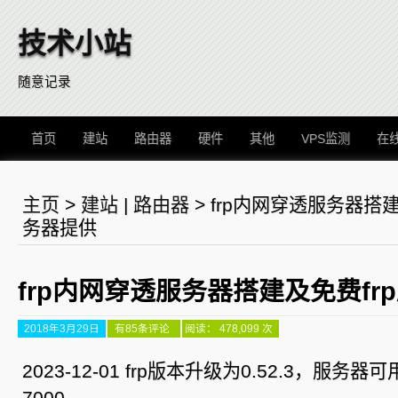
技术小站
随意记录
首页
建站
路由器
硬件
其他
VPS监测
在
主页
>
建站
|
路由器
>
frp内网穿透服务器搭建
务器提供
frp内网穿透服务器搭建及免费fr
2018年3月29日
frp
有85条评论
阅读： 478,099 次
内
网
穿
2023-12-01 frp版本升级为0.52.3，服务器
透
服
7000