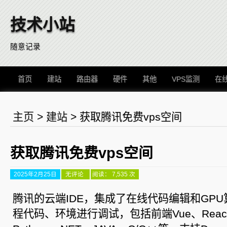
技术小站
随意记录
首页
建站
路由器
硬件
其他
VPS监测
在
主页
>
建站
>
获取腾讯免费vps空间
获取腾讯免费vps空间
2025年2月25日
获
无评论
阅读： 7,535 次
取
腾
讯
腾讯的云端IDE，集成了在线代码编辑和GP
免
费
程代码、环境进行调试，包括前端Vue、React
vps
空