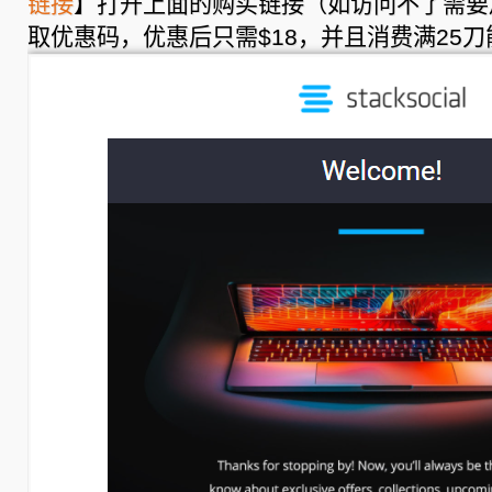
链接
】打开上面的购买链接（如访问不了需要
和
加
取优惠码，优惠后只需$18，并且消费满25刀
拿
大
电
话
号
码