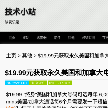
技术小站
随意记录
首页
建站
路由器
硬件
其他
VPS监测
在
主页
>
其他
>
$19.99元获取永久美国和加拿
$19.99元获取永久美国和加拿大
2022年2月14日
$19.99
有1条评论
阅读： 21,485 次
元
获
取
$19.99 "终身"美国和加拿大号码可选每年 6,000
永
久
mins美国/加拿大通话每6个月需要发一下短
美
国