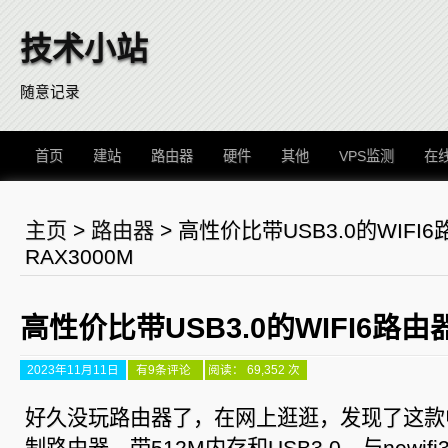
技术小站
随意记录
首页
建站
路由器
硬件
其他
VPS监测
在
主页
>
路由器
>
高性价比带USB3.0的WIFI
RAX3000M
高性价比带USB3.0的WIFI6路由器
2023年11月11日
高
有9条评论
阅读： 69,352 次
性
价
比
好久没玩路由器了，在网上逛逛，发现了这款中
带
USB3.0
制路由器，带512M内存和USB3.0，与newi