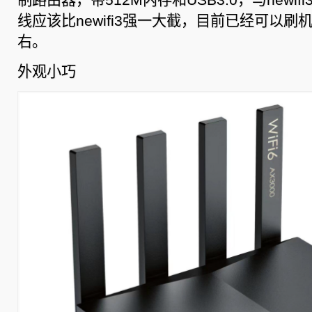
的
WIFI6
线应该比newifi3强一大截，目前已经可以刷
路
由
右。
器
RAX3000M
外观小巧