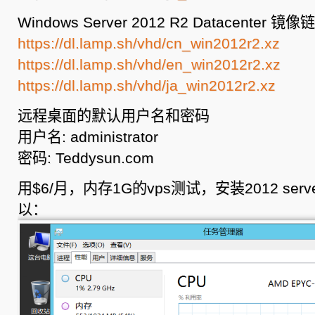
Windows Server 2012 R2 Datacenter 
https://dl.lamp.sh/vhd/cn_win2012r2.xz
https://dl.lamp.sh/vhd/en_win2012r2.xz
https://dl.lamp.sh/vhd/ja_win2012r2.xz
远程桌面的默认用户名和密码
用户名: administrator
密码: Teddysun.com
用$6/月，内存1G的vps测试，安装2012 se
以：