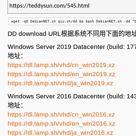
https://teddysun.com/545.html
wget 
-
qO 
DebianNET
.
sh qiu
.
sh
/
dd 
&&
 bash 
DebianNET
.
sh 
-
dd 
DD download URL根据系统不同用下面的地
Windows Server 2019 Datacenter (build:
地址：
https://dl.lamp.sh/vhd/cn_win2019.xz
https://dl.lamp.sh/vhd/en_win2019.xz
https://dl.lamp.sh/vhd/ja_win2019.xz
Windows Server 2016 Datacenter (build:
地址：
https://dl.lamp.sh/vhd/cn_win2016.xz
https://dl.lamp.sh/vhd/en_win2016.xz
https://dl.lamp.sh/vhd/ja_win2016.xz