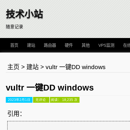
技术小站
随意记录
首页
建站
路由器
硬件
其他
VPS监测
在
主页
>
建站
>
vultr 一键DD windows
vultr 一键DD windows
2023年2月1日
vultr
无评论
阅读： 18,235 次
一
键
DD
引用：
windows