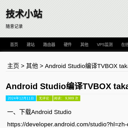
技术小站
随意记录
首页
建站
路由器
硬件
其他
VPS监测
在
主页
>
其他
>
Android Studio编译TVBOX t
Android Studio编译TVBOX ta
2024年12月11日
Android
无评论
阅读： 9,989 次
Studio
编
译
一、下载Android Studio
TVBOX
takagen99
版
https://developer.android.com/studio?hl=zh-
本