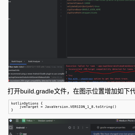
打开build.gradle文件，在图示位置增加如下
kotlinOptions {

    jvmTarget = JavaVersion.VERSION_1_8.toString()

}