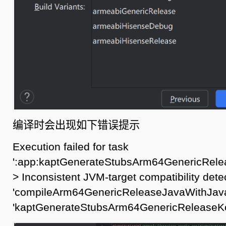
编译时会出现如下错误提示
Execution failed for task
':app:kaptGenerateStubsArm64GenericRelea
> Inconsistent JVM-target compatibility dete
'compileArm64GenericReleaseJavaWithJavac
'kaptGenerateStubsArm64GenericReleaseKotl